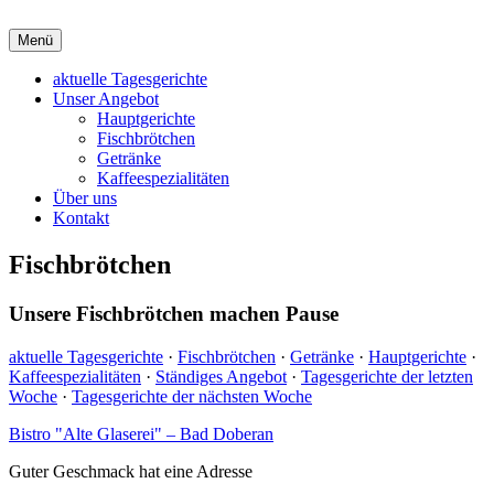
Zum
Inhalt
Menü
Bistro "Alte Glaserei" – Bad Doberan
Guter Geschmack hat eine Adresse
springen
aktuelle Tagesgerichte
Unser Angebot
Hauptgerichte
Fischbrötchen
Getränke
Kaffeespezialitäten
Über uns
Kontakt
Fischbrötchen
Unsere Fischbrötchen machen Pause
aktuelle Tagesgerichte
·
Fischbrötchen
·
Getränke
·
Hauptgerichte
·
Kaffeespezialitäten
·
Ständiges Angebot
·
Tagesgerichte der letzten
Woche
·
Tagesgerichte der nächsten Woche
Bistro "Alte Glaserei" – Bad Doberan
Guter Geschmack hat eine Adresse