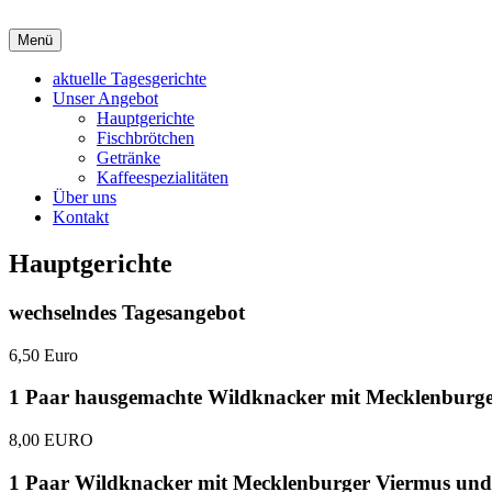
Zum
Inhalt
Menü
Bistro "Alte Glaserei" – Bad Doberan
Guter Geschmack hat eine Adresse
springen
aktuelle Tagesgerichte
Unser Angebot
Hauptgerichte
Fischbrötchen
Getränke
Kaffeespezialitäten
Über uns
Kontakt
Hauptgerichte
wechselndes Tagesangebot
6,50 Euro
1 Paar hausgemachte Wildknacker mit Mecklenburge
8,00 EURO
1 Paar Wildknacker mit Mecklenburger Viermus und