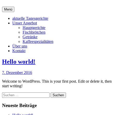
Zum
Inhalt
Menü
Bistro "Alte Glaserei" – Bad Doberan
Guter Geschmack hat eine Adresse
springen
aktuelle Tagesgerichte
Unser Angebot
Hauptgerichte
Fischbrötchen
Getränke
Kaffeespezialitäten
Über uns
Kontakt
Unser
Hello world!
Angebot
7. Dezember 2016
Welcome to WordPress. This is your first post. Edit or delete it, then
start writing!
Suchen
nach:
Neueste Beiträge