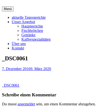
Zum
Inhalt
Menü
Bistro "Alte Glaserei" – Bad Doberan
Guter Geschmack hat eine Adresse
springen
aktuelle Tagesgerichte
Unser Angebot
Hauptgerichte
Fischbrötchen
Getränke
Kaffeespezialitäten
Über uns
Kontakt
_DSC0061
7. Dezember 2016
9. März 2020
Beitragsnavigation
_DSC0061
Schreibe einen Kommentar
Du musst
angemeldet
sein, um einen Kommentar abzugeben.